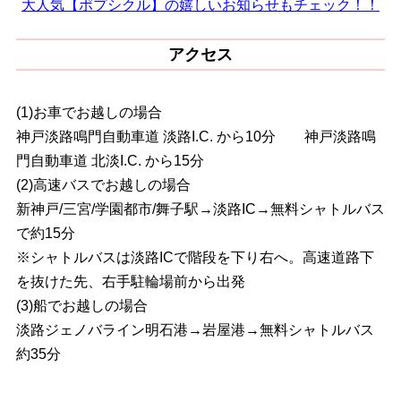
大人気【ポプシクル】の嬉しいお知らせもチェック！！
アクセス
(1)お車でお越しの場合
神戸淡路鳴門自動車道 淡路I.C. から10分 神戸淡路鳴
門自動車道 北淡I.C. から15分
(2)高速バスでお越しの場合
新神戸/三宮/学園都市/舞子駅→淡路IC→無料シャトルバス
で約15分
※シャトルバスは淡路ICで階段を下り右へ。高速道路下
を抜けた先、右手駐輪場前から出発
(3)船でお越しの場合
淡路ジェノバライン明石港→岩屋港→無料シャトルバス
約35分