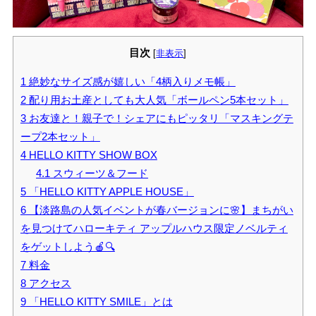
目次
[
非表示
]
1
絶妙なサイズ感が嬉しい「4柄入りメモ帳」
2
配り用お土産としても大人気「ボールペン5本セット」
3
お友達と！親子で！シェアにもピッタリ「マスキングテ
ープ2本セット」
4
HELLO KITTY SHOW BOX
4.1
スウィーツ＆フード
5
「HELLO KITTY APPLE HOUSE」
6
【淡路島の人気イベントが春バージョンに🌸】まちがい
を見つけてハローキティ アップルハウス限定ノベルティ
をゲットしよう🍎🔍
7
料金
8
アクセス
9
「HELLO KITTY SMILE」とは