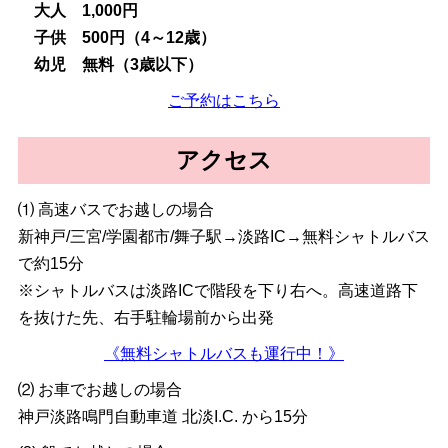
大人 1,000円
子供 500円（4～12歳）
幼児 無料（3歳以下）
ご予約はこちら
アクセス
⑴ 高速バスでお越しの場合
新神戸/三宮/学園都市/舞子駅→淡路IC→無料シャトルバス
で約15分
※シャトルバスは淡路ICで階段を下り右へ。高速道路下
を抜けた先、右手駐輪場前から出発
《無料シャトルバスも運行中！》
⑵ お車でお越しの場合
神戸淡路鳴門自動車道 北淡I.C. から15分