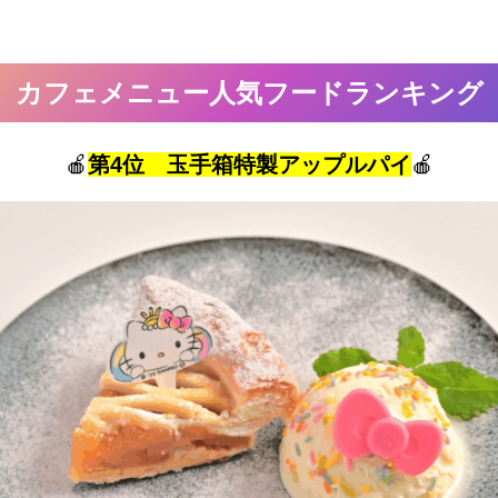
カフェメニュー人気フードランキング
🍎
第4位 玉手箱特製アップルパイ
🍎