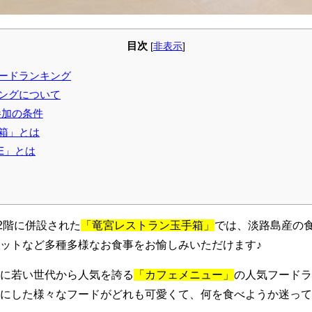
目次
[
非表示
]
ードランキング
ングについて
参加の条件
箱」とは
ILE」とは
LEの2階に併設された
「竜宮レストラン玉手箱」
では、淡路島産の
ットなど多種多様なお食事をお愉しみいただけます♪
に若い世代から人気を誇る
「カフェメニュー」
の人気フードラ
にした様々なフードがどれも可愛くて、何を食べようか迷って