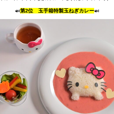
🍛
第2位 玉手箱特製玉ねぎカレー
🍛