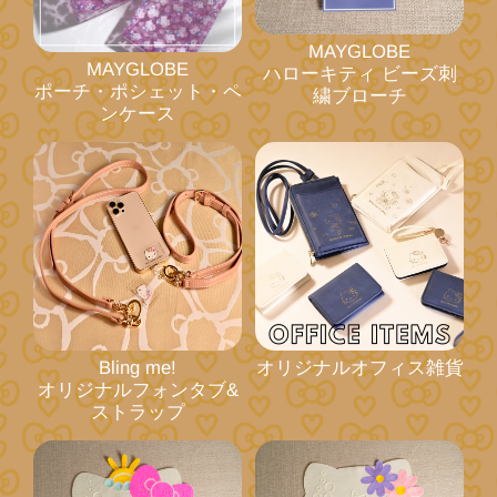
MAYGLOBE
MAYGLOBE
ハローキティ ビーズ刺
ポーチ・ポシェット・ペ
繍ブローチ
ンケース
オリジナルオフィス雑貨
Bling me!
オリジナルフォンタブ&
ストラップ