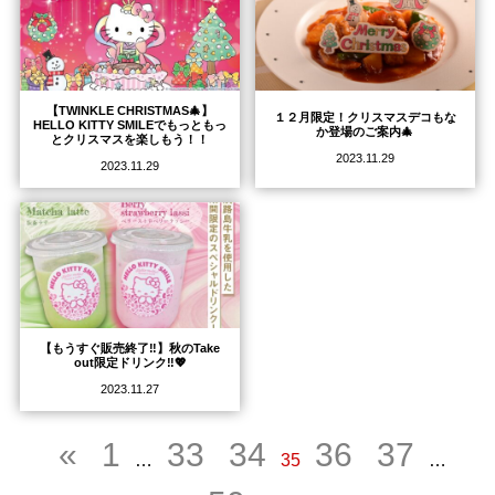
【TWINKLE CHRISTMAS🎄】
１２月限定！クリスマスデコもな
HELLO KITTY SMILEでもっともっ
か登場のご案内🎄
とクリスマスを楽しもう！！
2023.11.29
2023.11.29
【もうすぐ販売終了‼️】秋のTake
out限定ドリンク‼︎💖
2023.11.27
«
1
33
34
36
37
…
35
…