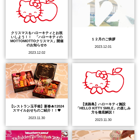
クリスマスをハローキティとお祝
いしよう！！ 「ハローキティの
１２月のご挨拶
MOTTOMOTTOクリスマス」開催
のお知らせ⛄
2023.12.01
2023.12.02
【淡路島】ハローキティ施設
【レストラン玉手箱】新春🎍‼️2024
「HELLO KITTY SMILE」の楽しみ
スマイルおせちのご紹介！！💖
方を徹底解説！
2023.11.30
2023.11.30