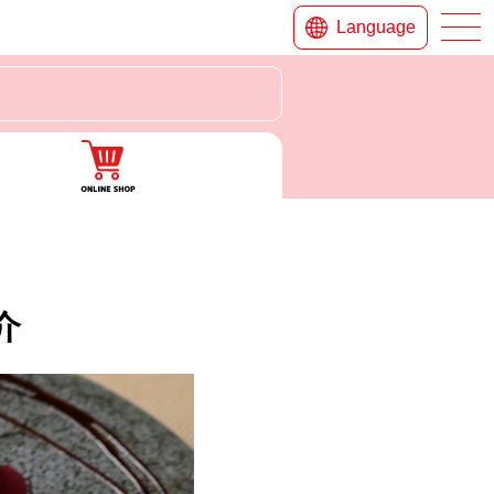
Language
介