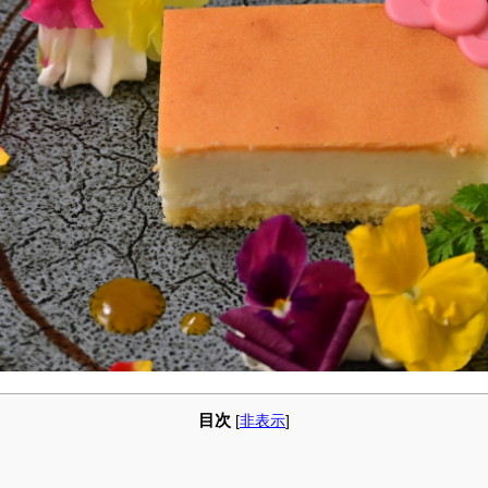
目次
[
非表示
]