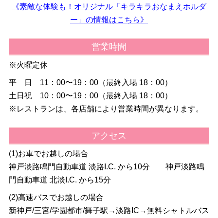
《素敵な体験も！オリジナル「キラキラおなまえホルダ
ー」の情報はこちら》
営業時間
※火曜定休
平 日 11：00〜19：00（最終入場 18：00）
土日祝 10：00〜19：00（最終入場 18：00）
※レストランは、各店舗により営業時間が異なります。
アクセス
(1)お車でお越しの場合
神戸淡路鳴門自動車道 淡路I.C. から10分 神戸淡路鳴
門自動車道 北淡I.C. から15分
(2)高速バスでお越しの場合
新神戸/三宮/学園都市/舞子駅→淡路IC→無料シャトルバス