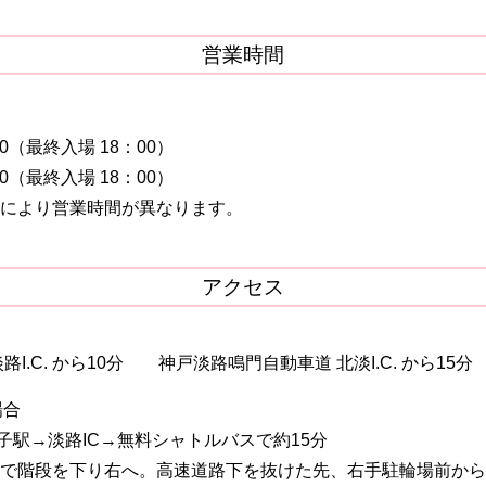
営業時間
0（最終入場 18：00）
0（最終入場 18：00）
により営業時間が異なります。
アクセス
I.C. から10分 神戸淡路鳴門自動車道 北淡I.C. から15分
場合
舞子駅→淡路IC→無料シャトルバスで約15分
Cで階段を下り右へ。高速道路下を抜けた先、右手駐輪場前か