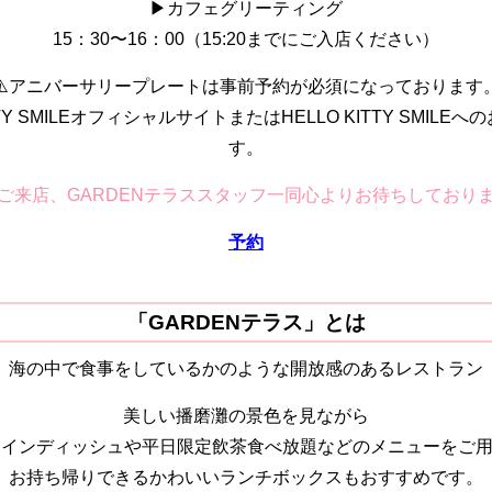
▶︎カフェグリーティング
15：30〜16：00（15:20までにご入店ください）
⚠️アニバーサリープレートは事前予約が必須になっております
TTY SMILEオフィシャルサイトまたはHELLO KITTY SMIL
す。
ご来店、GARDENテラススタッフ一同心よりお待ちしております☺
予約
「GARDENテラス」とは
海の中で食事をしているかのような開放感のあるレストラン
美しい播磨灘の景色を見ながら
メインディッシュや平日限定飲茶食べ放題などのメニューをご
お持ち帰りできるかわいいランチボックスもおすすめです。