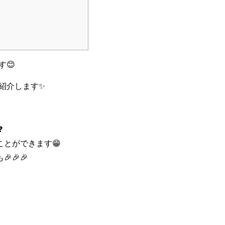
す😊
紹介します✨
❓
とができます😁
🎉🎉