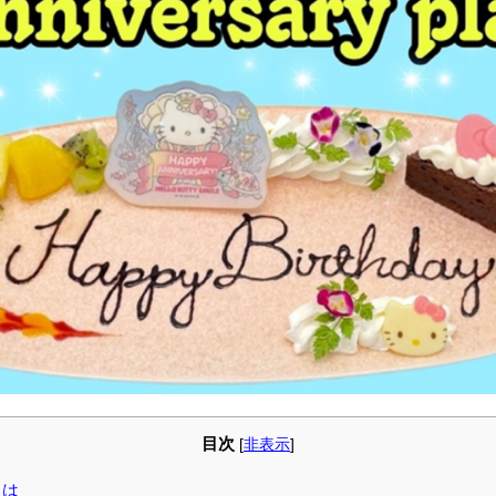
目次
[
非表示
]
とは