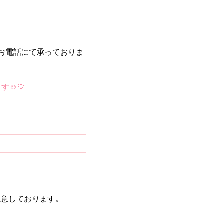
。
Eへのお電話にて承っておりま
️‎🤍
用意しております。