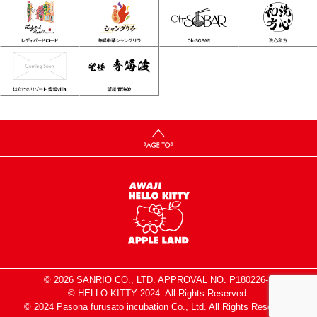
© 2026 SANRIO CO., LTD. APPROVAL NO. P180226-1
© HELLO KITTY 2024. All Rights Reserved.
© 2024 Pasona furusato incubation Co., Ltd. All Rights Reserved.