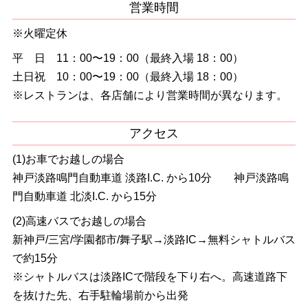
営業時間
※火曜定休
平 日 11：00〜19：00（最終入場 18：00）
土日祝 10：00〜19：00（最終入場 18：00）
※レストランは、各店舗により営業時間が異なります。
アクセス
(1)お車でお越しの場合
神戸淡路鳴門自動車道 淡路I.C. から10分 神戸淡路鳴
門自動車道 北淡I.C. から15分
(2)高速バスでお越しの場合
新神戸/三宮/学園都市/舞子駅→淡路IC→無料シャトルバス
で約15分
※シャトルバスは淡路ICで階段を下り右へ。高速道路下
を抜けた先、右手駐輪場前から出発