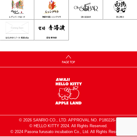
© 2026 SANRIO CO., LTD. APPROVAL NO. P180226-1
© HELLO KITTY 2024. All Rights Reserved.
© 2024 Pasona furusato incubation Co., Ltd. All Rights Reserved.