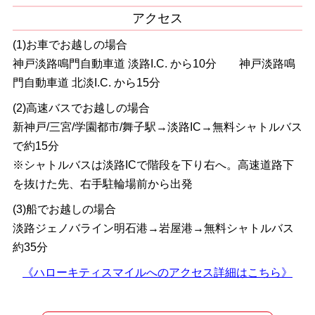
アクセス
(1)お車でお越しの場合
神戸淡路鳴門自動車道 淡路I.C. から10分 神戸淡路鳴
門自動車道 北淡I.C. から15分
(2)高速バスでお越しの場合
新神戸/三宮/学園都市/舞子駅→淡路IC→無料シャトルバス
で約15分
※シャトルバスは淡路ICで階段を下り右へ。高速道路下
を抜けた先、右手駐輪場前から出発
(3)船でお越しの場合
淡路ジェノバライン明石港→岩屋港→無料シャトルバス
約35分
《ハローキティスマイルへのアクセス詳細はこちら》