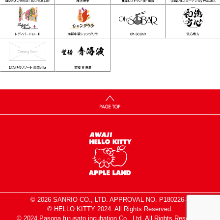
© 2026 SANRIO CO., LTD. APPROVAL NO. P180226-1
© HELLO KITTY 2024. All Rights Reserved.
© 2024 Pasona furusato incubation Co., Ltd. All Rights Reserved.