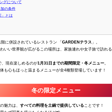
ングについて
参加の条件
ILE」とは
ILEの1階に併設されているレストラン 「
GARDENテラス
」。
わいい世界観が広がるこの場所は、家族連れや女子旅で訪れる
スで、現在楽しめるのが
1月31日までの期間限定・冬メニュー
。
体も心もほっと温まるメニューが全4種類登場しています！
冬の限定メニュー
の魅力は、
すべての料理を土鍋で提供している
ことです！