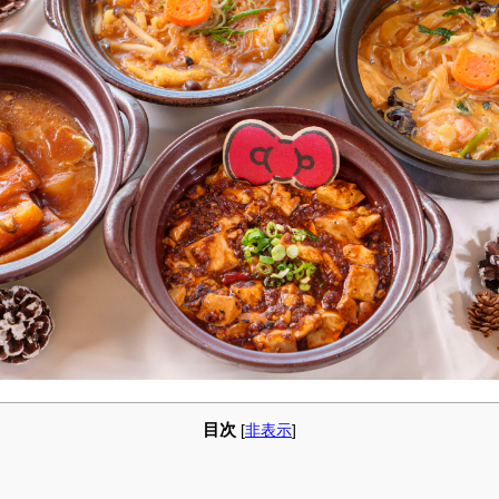
目次
[
非表示
]