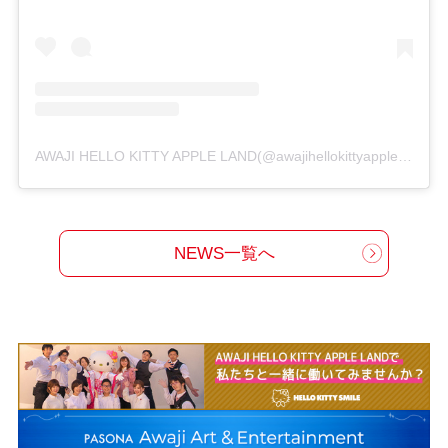
AWAJI HELLO KITTY APPLE LAND(@awajihellokittyappleland)がシェアした投稿
NEWS一覧へ