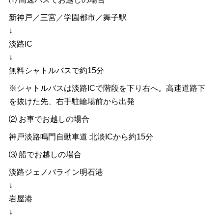
新神戸／三宮／学園都市／舞子駅
↓
淡路IC
↓
無料シャトルバスで約15分
※シャトルバスは淡路ICで階段を下り右へ。高速道路下
を抜けた先、右手駐輪場前から出発
⑵ お車でお越しの場合
神戸淡路鳴門自動車道 北淡ICから約15分
⑶ 船でお越しの場合
淡路ジェノバライン明石港
↓
岩屋港
↓