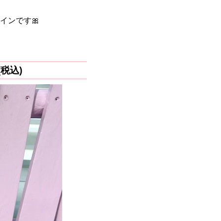
インです🎀
税込)