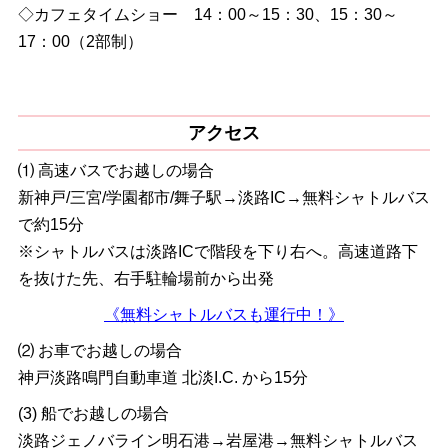
◇カフェタイムショー 14：00～15：30、15：30～
17：00（2部制）
アクセス
⑴ 高速バスでお越しの場合
新神戸/三宮/学園都市/舞子駅→淡路IC→無料シャトルバス
で約15分
※シャトルバスは淡路ICで階段を下り右へ。高速道路下
を抜けた先、右手駐輪場前から出発
《無料シャトルバスも運行中！》
⑵ お車でお越しの場合
神戸淡路鳴門自動車道 北淡I.C. から15分
(3) 船でお越しの場合
淡路ジェノバライン明石港→岩屋港→無料シャトルバス