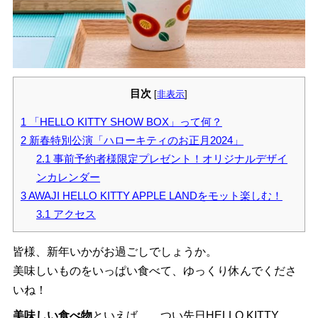
目次
[
非表示
]
1
「HELLO KITTY SHOW BOX」って何？
2
新春特別公演「ハローキティのお正月2024」
2.1
事前予約者様限定プレゼント！オリジナルデザイ
ンカレンダー
3
AWAJI HELLO KITTY APPLE LANDをモット楽しむ！
3.1
アクセス
皆様、新年いかがお過ごしでしょうか。
美味しいものをいっぱい食べて、ゆっくり休んでくださ
いね！
美味しい食べ物
といえば……つい先日HELLO KITTY