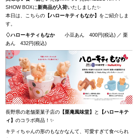
SHOW BOXに
新商品が入荷
いたしました✨
本日は、こちらの
【ハローキティもなか】
をご紹介しま
す。
♢ハローキティもなか
小豆あん 400円(税込) ／ 栗
あん 432円(税込)
長野県の老舗栗菓子店の
【栗庵風味堂】
と
【ハローキテ
ィ】
のコラボ商品！✨
キティちゃんの形のもなかなんて、可愛すぎて食べられ