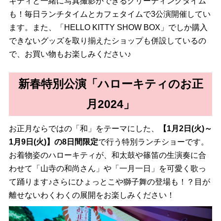
キティと一緒に写真撮影ができるグリーティングタイム
も！毎日ランチタイムとカフェタイムで3公演開催してい
ます。また、「HELLO KITTY SHOW BOX」でしか購入
できないグッズを取り揃えたショップも併設しているの
で、お買い物もお楽しみください♪
新春特別公演「ハローキティのお正
月2024」
お正月ならではの「和」をテーマにした、
【1月2日(火)～
1月9日(火)】の8日間限定
で行う特別ランチショーです。
お着物姿のハローキティが、和太鼓や篠笛の生演奏に合
わせて「山寺の和尚さん」や「一月一日」を可愛く歌っ
て踊ります♪さらにひょっとこや獅子舞の登場も！？目が
離せないわくわくの展開をお楽しみください！