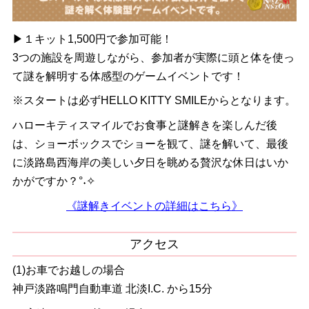
▶１キット1,500円で参加可能！
3つの施設を周遊しながら、参加者が実際に頭と体を使っ
て謎を解明する体感型のゲームイベントです！
※スタートは必ずHELLO KITTY SMILEからとなります。
ハローキティスマイルでお食事と謎解きを楽しんだ後
は、ショーボックスでショーを観て、謎を解いて、最後
に淡路島西海岸の美しい夕日を眺める贅沢な休日はいか
かがですか？°˖✧
《謎解きイベントの詳細はこちら》
アクセス
(1)お車でお越しの場合
神戸淡路鳴門自動車道 北淡I.C. から15分