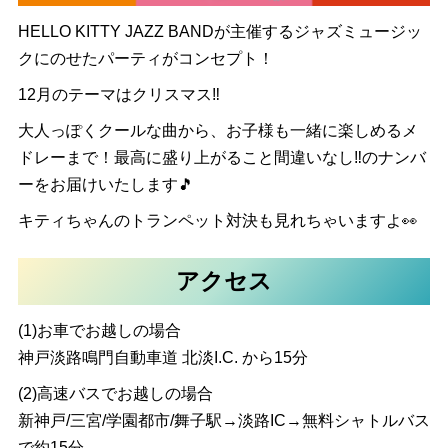
HELLO KITTY JAZZ BANDが主催するジャズミュージッ
クにのせたパーティがコンセプト！
12月のテーマはクリスマス‼
大人っぽくクールな曲から、お子様も一緒に楽しめるメ
ドレーまで！最高に盛り上がること間違いなし‼のナンバ
ーをお届けいたします🎵
キティちゃんのトランペット対決も見れちゃいますよ👀
アクセス
(1)お車でお越しの場合
神戸淡路鳴門自動車道 北淡I.C. から15分
(2)高速バスでお越しの場合
新神戸/三宮/学園都市/舞子駅→淡路IC→無料シャトルバス
で約15分