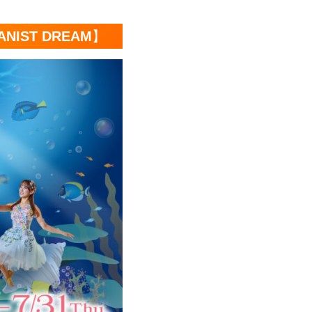
IST DREAM
】