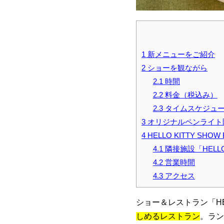
1
新メニューをご紹介
2
ショーを観ながら
2.1
時間
2.2
料金（税込み）
2.3
タイムスケジュ
3
オリジナルペンライト
4
HELLO KITTY SHO
4.1
隣接施設「HELLO 
4.2
営業時間
4.3
アクセス
ショー＆レストラン「HELL
しめるレストラン
。ラン