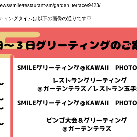
/news/smile/restaurant-sm/garden_terrace/9423/
ーティングタイムは以下の画像の通りです♡