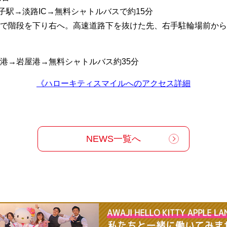
舞子駅→淡路IC→無料シャトルバスで約15分
Cで階段を下り右へ。高速道路下を抜けた先、右手駐輪場前か
港→岩屋港→無料シャトルバス約35分
《ハローキティスマイルへのアクセス詳細
NEWS一覧へ