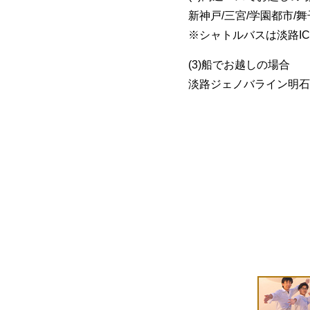
新神戸/三宮/学園都市/
※シャトルバスは淡路I
(3)船でお越しの場合
淡路ジェノバライン明石