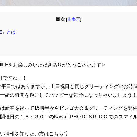
目次
[
非表示
]
ILE」とは
Y SMILEをお楽しみいただきありがとうございます✨
月ですね！！
間は平日ではありますが、土日祝日と同じグリーティングのお時
一緒の時間を過ごしてハッピーな気分になっちゃいましょう！
は新春を祝って15時半からビンゴ大会＆グリーティングを開
催日の１５：３０～のKawaii PHOTO STUDIO でのス
い情報を知りたい方はこちら👇