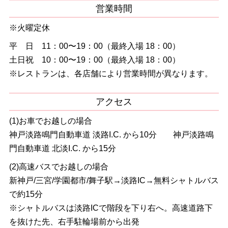
営業時間
※火曜定休
平 日 11：00〜19：00（最終入場 18：00）
土日祝 10：00〜19：00（最終入場 18：00）
※レストランは、各店舗により営業時間が異なります。
アクセス
(1)お車でお越しの場合
神戸淡路鳴門自動車道 淡路I.C. から10分 神戸淡路鳴
門自動車道 北淡I.C. から15分
(2)高速バスでお越しの場合
新神戸/三宮/学園都市/舞子駅→淡路IC→無料シャトルバス
で約15分
※シャトルバスは淡路ICで階段を下り右へ。高速道路下
を抜けた先、右手駐輪場前から出発