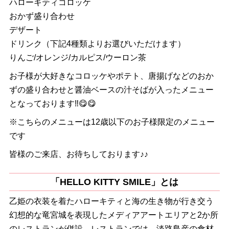
ハローキティコロッケ
おかず盛り合わせ
デザート
ドリンク（下記4種類よりお選びいただけます）
りんご/オレンジ/カルピス/ウーロン茶
お子様が大好きなコロッケやポテト、唐揚げなどのおか
ずの盛り合わせと醤油ベースの汁そばが入ったメニュー
となっております‼️😋😋
※こちらのメニューは12歳以下のお子様限定のメニュー
です
皆様のご来店、お待ちしております♪♪
「HELLO KITTY SMILE」とは
乙姫の衣装を着たハローキティと海の生き物が行き交う
幻想的な竜宮城を表現したメディアアートエリアと2か所
のレストランが併設。レストランでは、淡路島産の食材