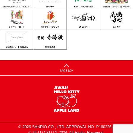
© 2026 SANRIO CO., LTD. APPROVAL NO. P180226-1
© HELLO KITTY 2024. All Rights Reserved.