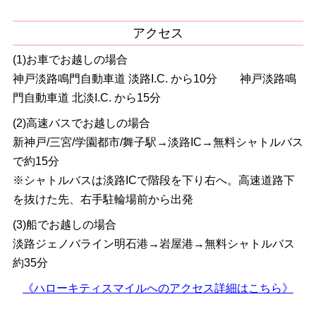
アクセス
(1)お車でお越しの場合
神戸淡路鳴門自動車道 淡路I.C. から10分 神戸淡路鳴
門自動車道 北淡I.C. から15分
(2)高速バスでお越しの場合
新神戸/三宮/学園都市/舞子駅→淡路IC→無料シャトルバス
で約15分
※シャトルバスは淡路ICで階段を下り右へ。高速道路下
を抜けた先、右手駐輪場前から出発
(3)船でお越しの場合
淡路ジェノバライン明石港→岩屋港→無料シャトルバス
約35分
《ハローキティスマイルへのアクセス詳細はこちら》