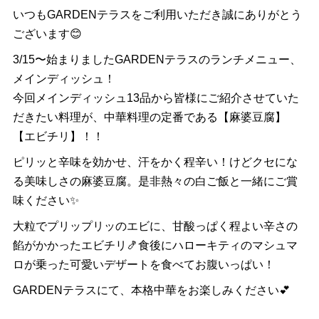
いつもGARDENテラスをご利用いただき誠にありがとう
ございます😊
3/15〜始まりましたGARDENテラスのランチメニュー、
メインディッシュ！
今回メインディッシュ13品から皆様にご紹介させていた
だきたい料理が、中華料理の定番である【麻婆豆腐】
【エビチリ】！！
ピリッと辛味を効かせ、汗をかく程辛い！けどクセにな
る美味しさの麻婆豆腐。是非熱々の白ご飯と一緒にご賞
味ください✨
大粒でプリップリッのエビに、甘酸っぱく程よい辛さの
餡がかかったエビチリ🍤食後にハローキティのマシュマ
ロが乗った可愛いデザートを食べてお腹いっぱい！
GARDENテラスにて、本格中華をお楽しみください💕