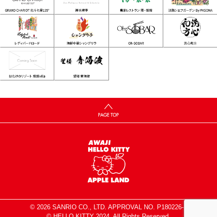
© 2026 SANRIO CO., LTD. APPROVAL NO. P180226-1
© HELLO KITTY 2024. All Rights Reserved.