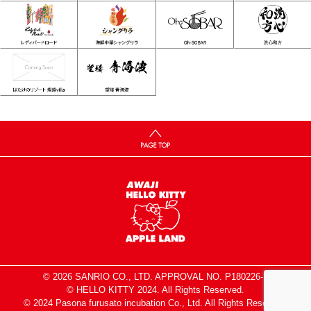
© 2026 SANRIO CO., LTD. APPROVAL NO. P180226-1
© HELLO KITTY 2024. All Rights Reserved.
© 2024 Pasona furusato incubation Co., Ltd. All Rights Reserved.