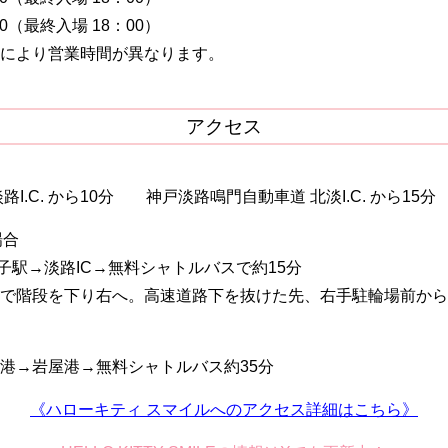
0（最終入場 18：00）
により営業時間が異なります。
アクセス
I.C. から10分 神戸淡路鳴門自動車道 北淡I.C. から15分
場合
舞子駅→淡路IC→無料シャトルバスで約15分
Cで階段を下り右へ。高速道路下を抜けた先、右手駐輪場前か
港→岩屋港→無料シャトルバス約35分
《ハローキティ スマイルへのアクセス詳細はこちら》