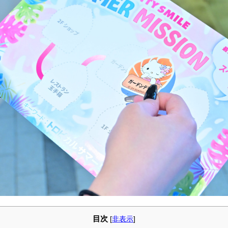
目次
[
非表示
]