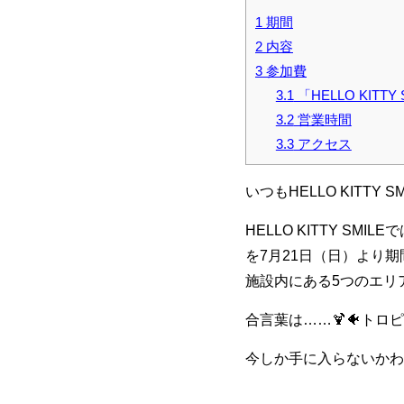
1
期間
2
内容
3
参加費
3.1
「HELLO KITTY
3.2
営業時間
3.3
アクセス
いつもHELLO KITT
HELLO KITTY 
を7月21日（日）より
施設内にある5つのエリ
合言葉は……🍹🐠トロピ
今しか手に入らないかわ